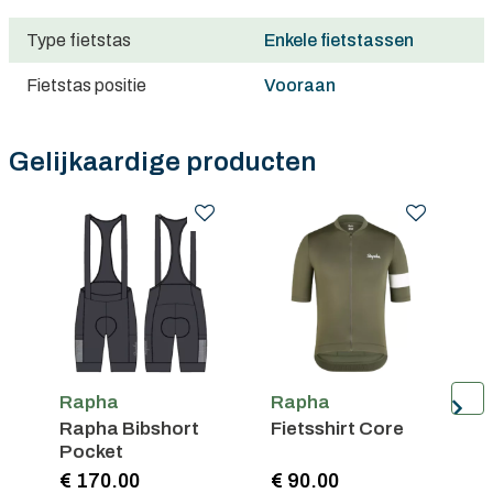
Gratis verzending in België vanaf €100
Type fietstas
Enkele fietstassen
Fietstas positie
Vooraan
Gelijkaardige producten
Rapha
Rapha
Rapha Bibshort
Fietsshirt Core
F
Pocket
L
€ 170.00
€ 90.00
€