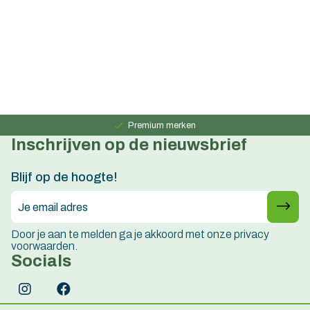
Persoonlijk advies
15 jaar ervaring
Premium merken
Inschrijven op de nieuwsbrief
Persoonlijk advies
15 jaar ervaring
Blijf op de hoogte!
Door je aan te melden ga je akkoord met onze privacy
voorwaarden.
Socials