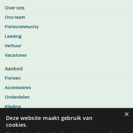
Over ons
Ons team
Fietscommunity
Leasing
Verhuur
Vacatures
Aanbod
Fietsen
Accessoires
Onderdelen
Kleding
×
Aanbiedingen
Deze website maakt gebruik van
cookies.