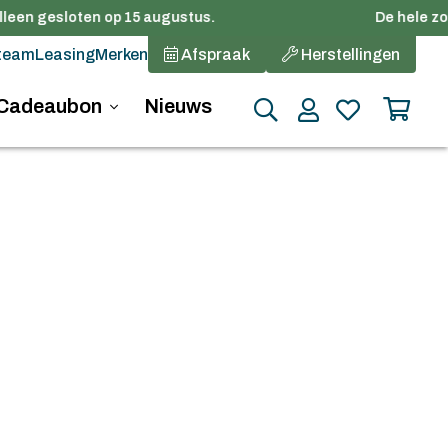
leen gesloten op 15 augustus.
De hele zome
team
Leasing
Merken
Afspraak
Herstellingen
Cadeaubon
Nieuws