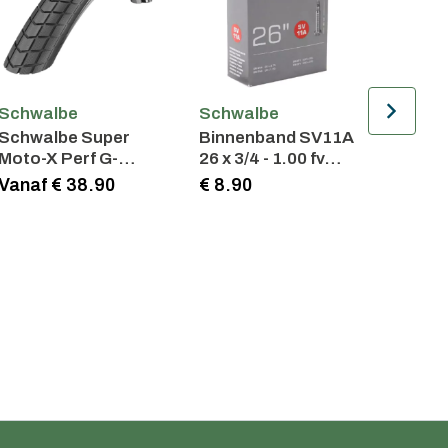
Schwalbe
Schwalbe
Schw
Schwalbe Super
Binnenband SV11A
Buite
Moto-X Perf G-
26 x 3/4 - 1.00 fv
Will 
Guard
40mm
Speed
Vanaf € 38.90
€ 8.90
€ 68.
Race