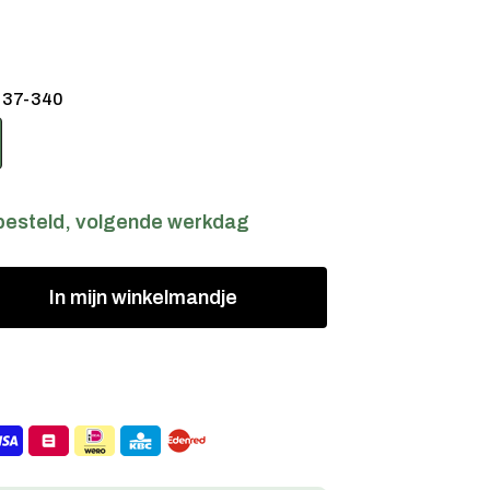
:
37-340
besteld, volgende werkdag
In
mijn
winkelmandje