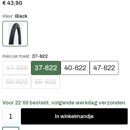
€ 43,90
Kleur:
Black
Kies uw maat:
37-622
47-559
37-622
40-622
47-622
50-622
55-622
Voor 22:00 besteld, volgende werkdag verzonden.
In
winkelmandje