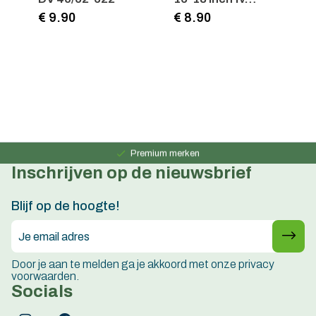
40mm
S
€ 9.90
€ 8.90
€
Persoonlijk advies
15 jaar ervaring
Premium merken
Inschrijven op de nieuwsbrief
Persoonlijk advies
15 jaar ervaring
Blijf op de hoogte!
Door je aan te melden ga je akkoord met onze privacy
voorwaarden.
Socials