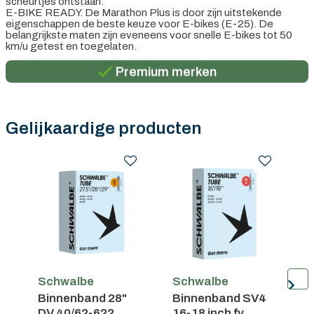
scheurtjes ontstaan.
E-BIKE READY. De Marathon Plus is door zijn uitstekende
eigenschappen de beste keuze voor E-bikes (E-25). De
Persoonlijk advies
belangrijkste maten zijn eveneens voor snelle E-bikes tot 50
km/u getest en toegelaten.
Gratis verzending in België vanaf €100
Premium merken
Persoonlijk advies
Gratis verzending in België vanaf €100
Gelijkaardige producten
Schwalbe
Schwalbe
S
Binnenband 28"
Binnenband SV4
B
DV 40/62-622
16-18 inch fv
S