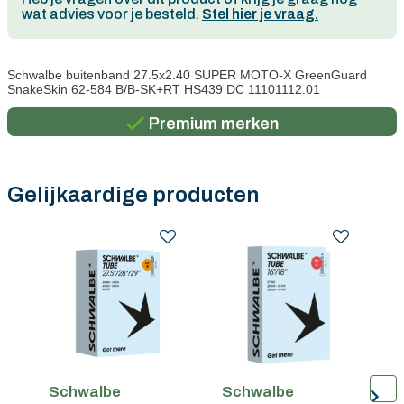
wat advies voor je besteld.
Stel hier je vraag.
Persoonlijk advies
Schwalbe buitenband 27.5x2.40 SUPER MOTO-X GreenGuard
SnakeSkin 62-584 B/B-SK+RT HS439 DC 11101112.01
Gratis verzending in België vanaf €100
Premium merken
Persoonlijk advies
Gratis verzending in België vanaf €100
Gelijkaardige producten
Schwalbe
Schwalbe
S