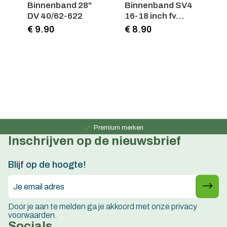
Binnenband 28"
Binnenband SV4
B
DV 40/62-622
16-18 inch fv
S
40mm
S
€ 9.90
€ 8.90
€
Persoonlijk advies
15 jaar ervaring
Premium merken
Inschrijven op de nieuwsbrief
Persoonlijk advies
15 jaar ervaring
Blijf op de hoogte!
Door je aan te melden ga je akkoord met onze privacy
voorwaarden.
Socials