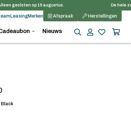
lleen gesloten op 15 augustus.
De hele zom
team
Leasing
Merken
Afspraak
Herstellingen
Cadeaubon
Nieuws
0
 Black