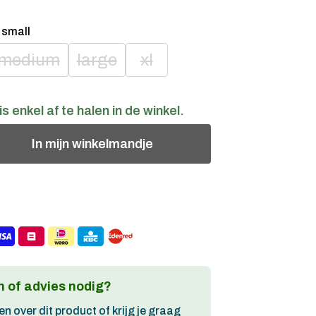
:
small
medium
large
xl
is enkel af te halen in de winkel.
In
mijn
winkelmandje
 of advies nodig?
en over dit product of krijg je graag