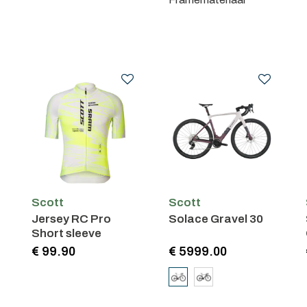
Scott
Scott
Jersey RC Pro
Solace Gravel 30
Short sleeve
€ 99.90
€ 5999.00