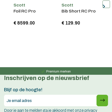
Scott
Scott
S
Foil RC Pro
Bib Short RC Pro
J
S
€ 8599.00
€ 129.90
€
Persoonlijk advies
15 jaar ervaring
Premium merken
Inschrijven op de nieuwsbrief
Persoonlijk advies
15 jaar ervaring
Blijf op de hoogte!
Door je aan te melden ga je akkoord met onze privacy