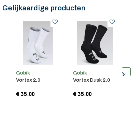
Gratis verzending in België vanaf €100
Gelijkaardige producten
Gobik
Gobik
G
Vortex 2.0
Vortex Dusk 2.0
R
€ 35.00
€ 35.00
€