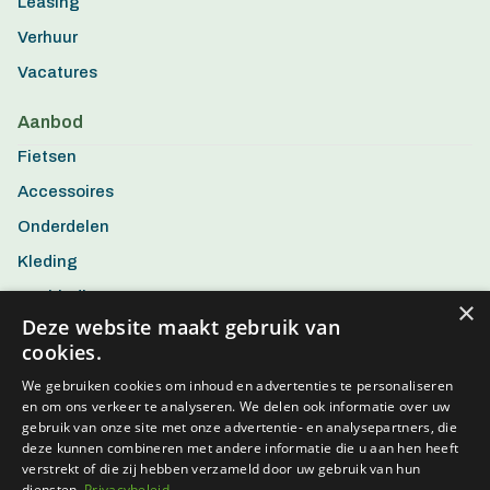
Leasing
Verhuur
Vacatures
Aanbod
Fietsen
Accessoires
Onderdelen
Kleding
Aanbiedingen
×
Deze website maakt gebruik van
cookies.
We gebruiken cookies om inhoud en advertenties te personaliseren
en om ons verkeer te analyseren. We delen ook informatie over uw
gebruik van onze site met onze advertentie- en analysepartners, die
deze kunnen combineren met andere informatie die u aan hen heeft
verstrekt of die zij hebben verzameld door uw gebruik van hun
diensten.
Privacybeleid