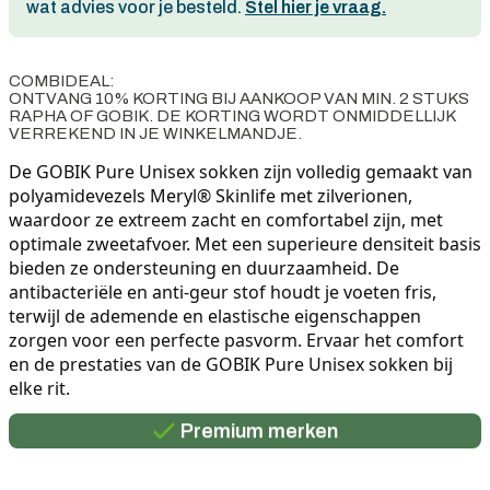
wat advies voor je besteld.
Stel hier je vraag.
COMBIDEAL:
ONTVANG 10% KORTING BIJ AANKOOP VAN MIN. 2 STUKS
RAPHA OF GOBIK. DE KORTING WORDT ONMIDDELLIJK
VERREKEND IN JE WINKELMANDJE.
De GOBIK Pure Unisex sokken zijn volledig gemaakt van 
polyamidevezels Meryl® Skinlife met zilverionen, 
waardoor ze extreem zacht en comfortabel zijn, met 
optimale zweetafvoer. Met een superieure densiteit basis 
bieden ze ondersteuning en duurzaamheid. De 
antibacteriële en anti-geur stof houdt je voeten fris, 
terwijl de ademende en elastische eigenschappen 
zorgen voor een perfecte pasvorm. Ervaar het comfort 
Persoonlijk advies
en de prestaties van de GOBIK Pure Unisex sokken bij 
elke rit.
Gratis verzending in België vanaf €100
Premium merken
Persoonlijk advies