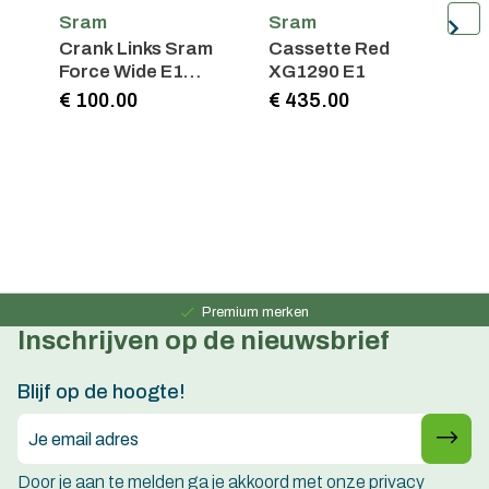
Sram
Sram
Crank Links Sram
Cassette Red
K
Force Wide E1
XG1290 E1
E
172.5mm DUB
O
€ 100.00
€ 435.00
€
Carbon
Persoonlijk advies
15 jaar ervaring
Premium merken
Inschrijven op de nieuwsbrief
Persoonlijk advies
15 jaar ervaring
Blijf op de hoogte!
Door je aan te melden ga je akkoord met onze privacy