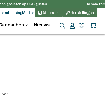
een gesloten op 15 augustus.
De hele zomer
team
Leasing
Merken
Afspraak
Herstellingen
Cadeaubon
Nieuws
ilver