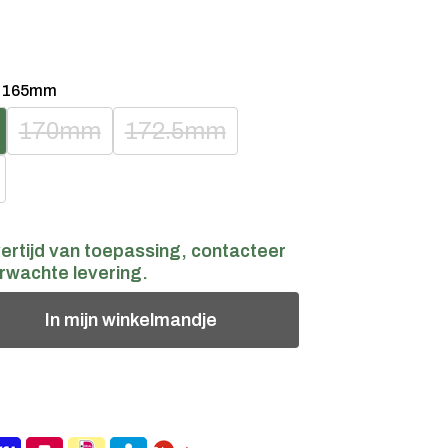
:
165mm
170mm
172.5mm
ertijd van toepassing, contacteer
rwachte levering.
In
mijn
winkelmandje