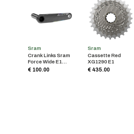
Sram
Sram
Crank Links Sram
Cassette Red
Force Wide E1
XG1290 E1
172.5mm DUB
€ 100.00
€ 435.00
Carbon