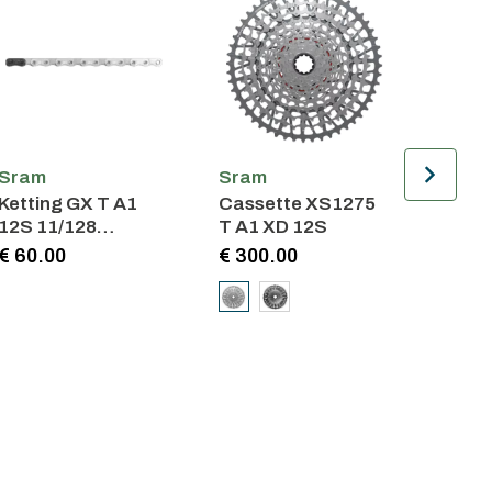
Sram
Sram
Sram
Ketting GX T A1
Cassette XS1275
Achter
12S 11/128
T A1 XD 12S
14T/1
SolidPin 126 Sch.
€ 60.00
€ 300.00
€ 40.