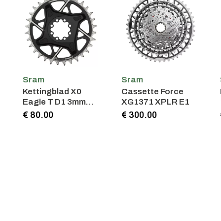
Sram
Sram
Kettingblad X0
Cassette Force
Eagle T D1 3mm
XG1371 XPLR E1
Offset
€ 80.00
€ 300.00