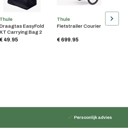
Thule
Thule
Thule
Draagtas EasyFold
Fietstrailer Courier
Easyfo
XT Carrying Bag 2
Fiets
€ 49.95
€ 699.95
€ 69
Persoonlijk advies