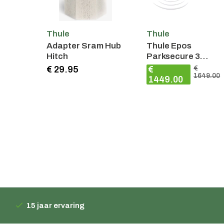
Thule
Thule
Adapter Sram Hub
Thule Epos
Hitch
Parksecure 3
Fietsen 13Pin
€ 29.95
€
€
1649.00
1449.00
15 jaar ervaring