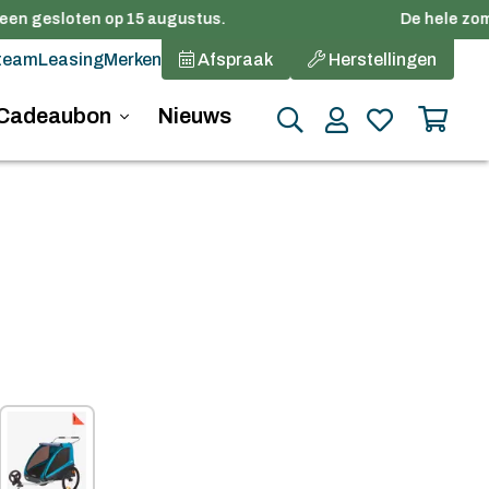
een gesloten op 15 augustus.
De hele zomer
team
Leasing
Merken
Afspraak
Herstellingen
Cadeaubon
Nieuws