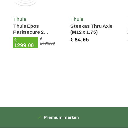
Thule
Thule
Thule Epos
Steekas Thru Axle
Parksecure 2
(M12 x 1.75)
Fietsen 13Pin
€
€
€ 64.95
1499.00
1299.00
Premium merken