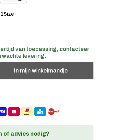
:
1Size
ertijd van toepassing, contacteer
rwachte levering.
In
mijn
winkelmandje
 of advies nodig?