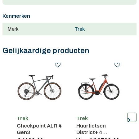
Kenmerken
Merk
Trek
Gelijkaardige producten
Trek
Trek
T
Checkpoint ALR 4
Huurfietsen
C
Gen3
District+ 4
Lowstep