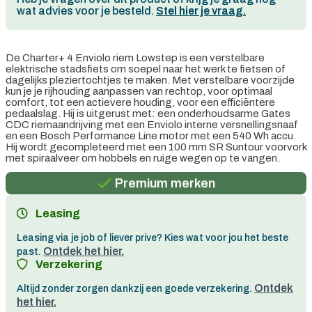
wat advies voor je besteld.
Stel hier je vraag.
De Charter+ 4 Enviolo riem Lowstep is een verstelbare
elektrische stadsfiets om soepel naar het werk te fietsen of
dagelijks pleziertochtjes te maken. Met verstelbare voorzijde
kun je je rijhouding aanpassen van rechtop, voor optimaal
comfort, tot een actievere houding, voor een efficiëntere
pedaalslag. Hij is uitgerust met: een onderhoudsarme Gates
CDC riemaandrijving met een Enviolo interne versnellingsnaaf
en een Bosch Performance Line motor met een 540 Wh accu.
Persoonlijk advies
Hij wordt gecompleteerd met een 100 mm SR Suntour voorvork
met spiraalveer om hobbels en ruige wegen op te vangen.
Gratis verzending in België vanaf €100
Premium merken
Persoonlijk advies
Leasing
Gratis verzending in België vanaf €100
Leasing via je job of liever prive? Kies wat voor jou het beste
Ontdek het hier.
past.
Verzekering
Ontdek
Altijd zonder zorgen dankzij een goede verzekering.
het hier.