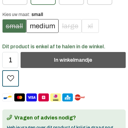
Kies uw maat:
small
small
medium
large
xl
Dit product is enkel af te halen in de winkel.
In
winkelmandje
Vragen of advies nodig?
Heb je vragen over dit product of krijg je graag nog