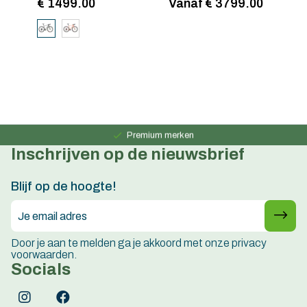
€ 1499.00
Vanaf € 3799.00
€
Persoonlijk advies
15 jaar ervaring
Premium merken
Inschrijven op de nieuwsbrief
Persoonlijk advies
15 jaar ervaring
Blijf op de hoogte!
Door je aan te melden ga je akkoord met onze privacy
voorwaarden.
Socials