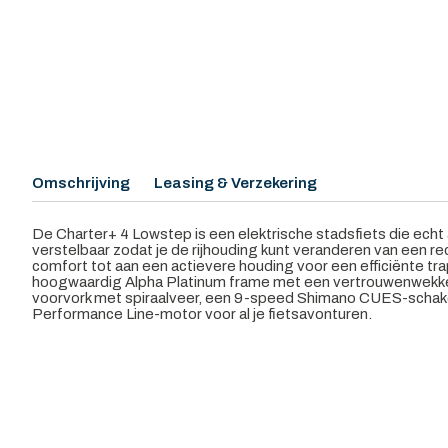
Omschrijving
Leasing & Verzekering
De Charter+ 4 Lowstep is een elektrische stadsfiets die echt a
verstelbaar zodat je de rijhouding kunt veranderen van een r
comfort tot aan een actievere houding voor een efficiënte tr
hoogwaardig Alpha Platinum frame met een vertrouwenwekk
voorvork met spiraalveer, een 9-speed Shimano CUES-scha
Performance Line-motor voor al je fietsavonturen.