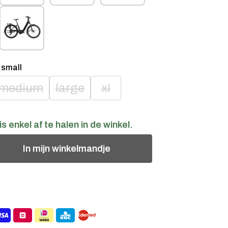
:
small
medium
large
xl
is enkel af te halen in de winkel.
In
mijn
winkelmandje