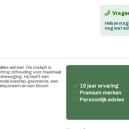
Vragen
Heb je vrag
nog wat adv
lles aan kan. De cockpit is
echtop zithouding voor maximaal
apbeweging. Hij heeft een
ende lowstep-geometrie, een
15 jaar ervaring
kelsysteem en een Bosch
Premium merken
Persoonlijk advies