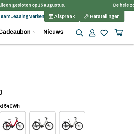
leen gesloten op 15 augustus.
De hele zom
team
Leasing
Merken
Afspraak
Herstellingen
Cadeaubon
Nieuws
0
ed 540Wh