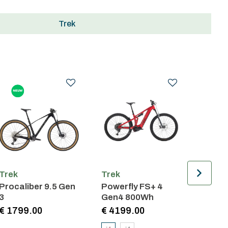
Trek
Trek
Trek
Trek
Procaliber 9.5 Gen
Powerfly FS+ 4
Helm C
3
Gen4 800Wh
Wave
€ 1799.00
€ 4199.00
€ 159