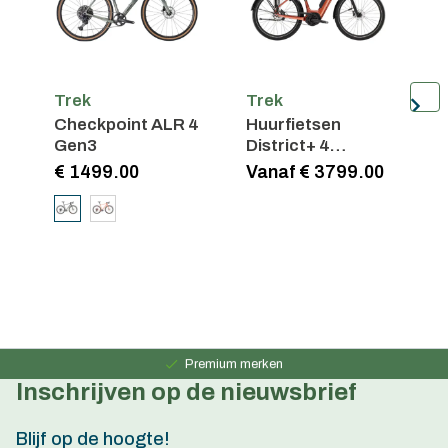
Trek
Trek
T
Checkpoint ALR 4
Huurfietsen
C
Gen3
District+ 4
Lowstep
€ 1499.00
Vanaf € 3799.00
€
Persoonlijk advies
15 jaar ervaring
Premium merken
Inschrijven op de nieuwsbrief
Persoonlijk advies
15 jaar ervaring
Blijf op de hoogte!