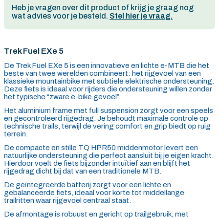
Heb je vragen over dit product of krijg je graag nog
wat advies voor je besteld.
Stel hier je vraag.
Trek Fuel EXe 5
De Trek Fuel EXe 5 is een innovatieve en lichte e-MTB die het
beste van twee werelden combineert: het rijgevoel van een
klassieke mountainbike met subtiele elektrische ondersteuning.
Deze fiets is ideaal voor rijders die ondersteuning willen zonder
het typische “zware e-bike gevoel”.
Het aluminium frame met full suspension zorgt voor een speels
en gecontroleerd rijgedrag. Je behoudt maximale controle op
technische trails, terwijl de vering comfort en grip biedt op ruig
terrein.
De compacte en stille TQ HPR50 middenmotor levert een
natuurlijke ondersteuning die perfect aansluit bij je eigen kracht.
Hierdoor voelt de fiets bijzonder intuïtief aan en blijft het
rijgedrag dicht bij dat van een traditionele MTB.
De geïntegreerde batterij zorgt voor een lichte en
gebalanceerde fiets, ideaal voor korte tot middellange
trailritten waar rijgevoel centraal staat.
De afmontage is robuust en gericht op trailgebruik, met