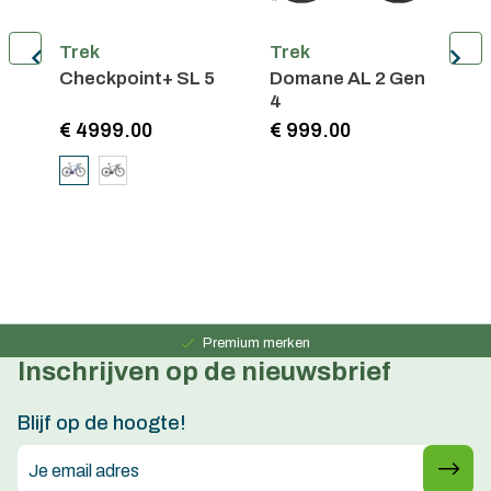
Trek
Trek
T
Checkpoint+ SL 5
Domane AL 2 Gen
F
4
E
€ 4999.00
€ 999.00
€
Persoonlijk advies
15 jaar ervaring
Premium merken
Inschrijven op de nieuwsbrief
Persoonlijk advies
15 jaar ervaring
Blijf op de hoogte!