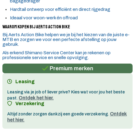
bagagedrager
Hardtail ontwerp voor efficiënt en direct rijgedrag
Ideaal voor woon-werk én offroad
Waarom kopen bij Aerts Action Bike
Bij Aerts Action Bike helpen we je bij het kiezen van de juiste e-
MTB en zorgen we voor een perfecte afstelling op jouw
gebruik.
Persoonlijk advies
Als erkend Shimano Service Center kan je rekenen op
professionele service en snelle opvolging.
Gratis verzending in België vanaf €100
Premium merken
Persoonlijk advies
Leasing
Gratis verzending in België vanaf €100
Leasing via je job of liever prive? Kies wat voor jou het beste
Ontdek het hier.
past.
Verzekering
Ontdek
Altijd zonder zorgen dankzij een goede verzekering.
het hier.