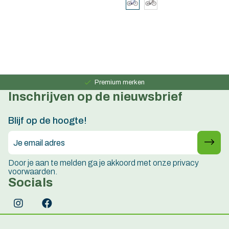
Persoonlijk advies
15 jaar ervaring
Premium merken
Inschrijven op de nieuwsbrief
Persoonlijk advies
15 jaar ervaring
Blijf op de hoogte!
Door je aan te melden ga je akkoord met onze privacy
voorwaarden.
Socials