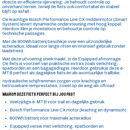
directe en efficiënte rijervaring. Je behoudt controle op
onverhard terrein, terwijl de fiets ook comfortabel en stabiel
blijft op asfalt.
De krachtige Bosch Performance Line CX middenmotor (Smart
System) levert dynamische ondersteuning met hoog koppel.
Hierdoor klim je moeiteloos en behoud je controle op
technische passages.
Met de 800Wh batterij beschik je over een uitzonderlijke
actieradius, ideaal voor lange ritten en intensief gebruik zonder
laadstress.
Wat deze uitvoering uniek maakt, is de Equipped afmontage.
De fiets is voorzien van praktische extra’s zoals verlichting,
spatborden en een bagagedrager. Hierdoor gebruik je deze e-
MTB perfect als dagelijkse fiets én als avontuurlijke trailbike.
Hydraulische schijfremmen zorgen voor krachtige en
betrouwbare remprestaties, zowel op de weg als offroad.
Waarom deze fiets perfect bij jou past
Veelzijdige e-MTB voor trail en dagelijks gebruik
Bosch Performance Line CX motor (krachtig en dynamisch)
800Wh batterij voor maximale actieradius
Equipped versie met verlichting, spatborden en