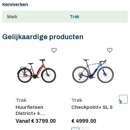
Kenmerken
Merk
Trek
Gelijkaardige producten
Trek
Trek
T
Huurfietsen
Checkpoint+ SL 5
D
District+ 4
Lowstep
Vanaf € 3799.00
€ 4999.00
€