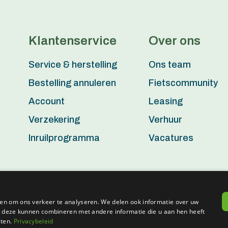
Klantenservice
Over ons
Service & herstelling
Ons team
Bestelling annuleren
Fietscommunity
Account
Leasing
Verzekering
Verhuur
Inruilprogramma
Vacatures
en om ons verkeer te analyseren. We delen ook informatie over uw
ie deze kunnen combineren met andere informatie die u aan hen heeft
Aerts Action Bike - BTW BE0802.938.482 - Powered by
Tilroy
sten.
Privacybeleid