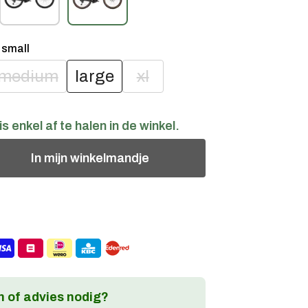
:
small
medium
large
xl
is enkel af te halen in de winkel.
In
mijn
winkelmandje
 of advies nodig?