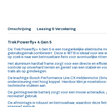
Omschrijving
Leasing & Verzekering
Trek Powerfly+ 4 Gen 5
De Trek Powerfly+ 4 Gen 5 is een toegankelijke elektrische m
gebruiksgemak combineert. Deze e-MTB is ideaal voor wie wil 
op zoek is naar een betrouwbare fiets voor avontuurlijke ritten
Het aluminium hardtail frame zorgt voor een directe en efficië
controle op onverhard terrein en geniet van een stabiel en vo
trails als op grindwegen.
De krachtige Bosch Performance Line CX middenmotor (Sma
ondersteuning met hoog koppel. Hierdoor klim je moeiteloos 
technische stukken aan.
De geïntegreerde batterij zorgt voor een mooie actieradius, 
recreatief gebruik.
De afmontage is robuust en betrouwbaar, waardoor deze fiet
intensief gebruik.