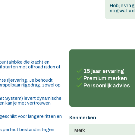
Heb je vrag
nog wat adv
ountainbike die kracht en
starten met offroad rijden of
15 jaar ervaring
.
Premium merken
nte rijervaring. Je behoudt
orspelbaar rijgedrag, zowel op
Persoonlijk advies
rt System) levert dynamische
en kan je met vertrouwen
geschikt voor langere ritten en
Kenmerken
s perfect bestand is tegen
Merk