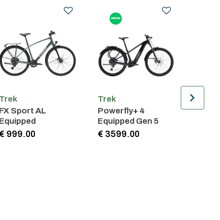
Trek
Trek
t
RSL Lace
FX Sport SL 6
Raceschoen
€ 349.99
€ 2799.00