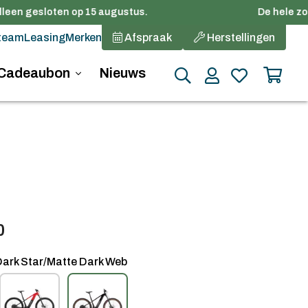
een gesloten op 15 augustus.
De hele zome
team
Leasing
Merken
Afspraak
Herstellingen
Cadeaubon
Nieuws
0
ark Star/Matte Dark Web