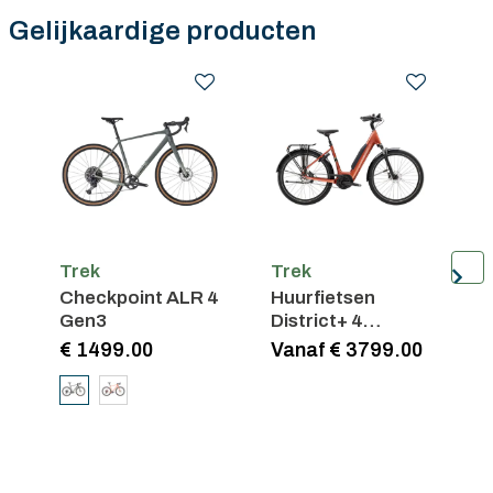
Gelijkaardige producten
Trek
Trek
T
Checkpoint ALR 4
Huurfietsen
C
Gen3
District+ 4
Lowstep
€ 1499.00
Vanaf € 3799.00
€