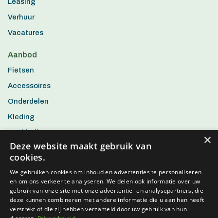
Leasing
Verhuur
Vacatures
Aanbod
Fietsen
Accessoires
Onderdelen
Kleding
Aanbiedingen
×
Deze website maakt gebruik van
cookies.
We gebruiken cookies om inhoud en advertenties te personaliseren
en om ons verkeer te analyseren. We delen ook informatie over uw
gebruik van onze site met onze advertentie- en analysepartners, die
deze kunnen combineren met andere informatie die u aan hen heeft
verstrekt of die zij hebben verzameld door uw gebruik van hun