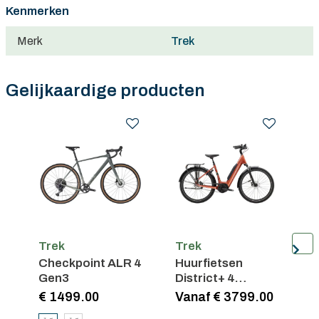
Kenmerken
Merk
Trek
Gelijkaardige producten
Trek
Trek
T
Checkpoint ALR 4
Huurfietsen
C
Gen3
District+ 4
Lowstep
€ 1499.00
Vanaf € 3799.00
€