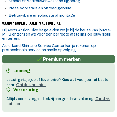
Stabiel en vertrouwenwekkend rijgedrag
Ideaal voor trails en offroad gebruik
Betrouwbare en robuuste afmontage
Waarom kopen bij Aerts Action Bike
Bij Aerts Action Bike begeleiden we je bij de keuze van jouw e-
MTB en zorgen we voor een perfecte afstelling op jouw rijstijl
en terrein.
Persoonlijk advies
Als erkend Shimano Service Center kan je rekenen op
professionele service en snelle opvolging.
Gratis verzending in België vanaf €100
Premium merken
Persoonlijk advies
Leasing
Gratis verzending in België vanaf €100
Leasing via je job of liever prive? Kies wat voor jou het beste
Ontdek het hier.
past.
Verzekering
Ontdek
Altijd zonder zorgen dankzij een goede verzekering.
het hier.