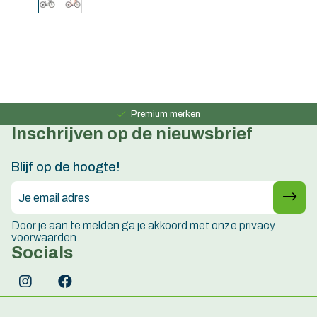
Persoonlijk advies
15 jaar ervaring
Premium merken
Inschrijven op de nieuwsbrief
Persoonlijk advies
15 jaar ervaring
Blijf op de hoogte!
Door je aan te melden ga je akkoord met onze privacy
voorwaarden.
Socials