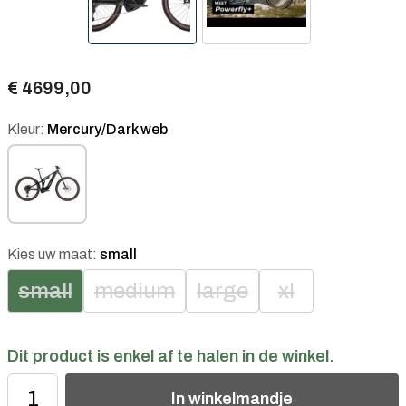
€ 4699,00
Kleur:
Mercury/Dark web
Kies uw maat:
small
small
medium
large
xl
Dit product is enkel af te halen in de winkel.
In
winkelmandje