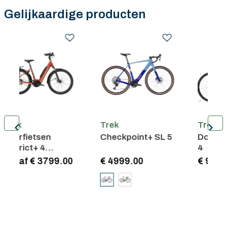
Gelijkaardige producten
Trek
Trek
SL 5
Domane AL 2 Gen
FX Sport AL
4
Equipped
€ 999.00
€ 999.00