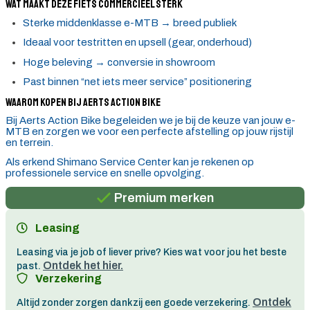
Wat maakt deze fiets commercieel sterk
Sterke middenklasse e-MTB → breed publiek
Ideaal voor testritten en upsell (gear, onderhoud)
Hoge beleving → conversie in showroom
Past binnen “net iets meer service” positionering
Waarom kopen bij Aerts Action Bike
Bij Aerts Action Bike begeleiden we je bij de keuze van jouw e-
MTB en zorgen we voor een perfecte afstelling op jouw rijstijl
en terrein.
Persoonlijk advies
Als erkend Shimano Service Center kan je rekenen op
professionele service en snelle opvolging.
Gratis verzending in België vanaf €100
Premium merken
Persoonlijk advies
Leasing
Gratis verzending in België vanaf €100
Leasing via je job of liever prive? Kies wat voor jou het beste
Ontdek het hier.
past.
Verzekering
Ontdek
Altijd zonder zorgen dankzij een goede verzekering.