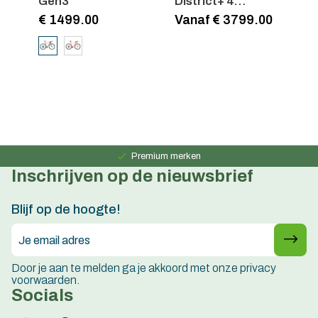
Gen3
District+ 4
Lowstep
€ 1499.00
Vanaf € 3799.00
€
Persoonlijk advies
15 jaar ervaring
Premium merken
Inschrijven op de nieuwsbrief
Persoonlijk advies
15 jaar ervaring
Blijf op de hoogte!
Door je aan te melden ga je akkoord met onze privacy
voorwaarden.
Socials