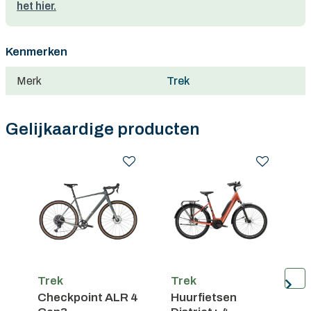
het hier.
Kenmerken
Merk
Trek
Gelijkaardige producten
Trek
Trek
T
Checkpoint ALR 4
Huurfietsen
C