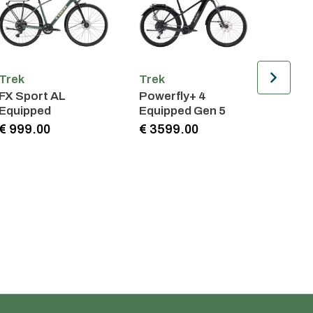
Trek
Trek
Trek
FX Sport AL
Powerfly+ 4
Proca
Equipped
Equipped Gen 5
3
€ 999.00
€ 3599.00
€ 179