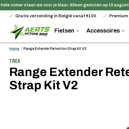
ele zomer staan we voor je klaar. Alleen gesloten op 15 augustu
Gratis verzending in België vanaf €100
Premium
Fietsen
Accessoires
Home
/
Range Extender Retention Strap Kit V2
Trek
Range Extender Ret
Strap Kit V2