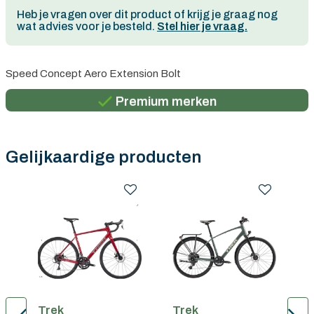
Heb je vragen over dit product of krijg je graag nog
wat advies voor je besteld.
Stel hier je vraag.
Persoonlijk advies
Speed Concept Aero Extension Bolt
Gratis verzending in België vanaf €100
Premium merken
Persoonlijk advies
Gratis verzending in België vanaf €100
Gelijkaardige producten
Trek
Trek
T