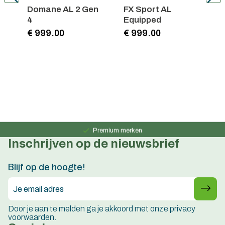
5
Domane AL 2 Gen
FX Sport AL
P
4
Equipped
E
€ 999.00
€ 999.00
€
Persoonlijk advies
15 jaar ervaring
Premium merken
Inschrijven op de nieuwsbrief
Persoonlijk advies
15 jaar ervaring
Blijf op de hoogte!
Door je aan te melden ga je akkoord met onze privacy
voorwaarden.