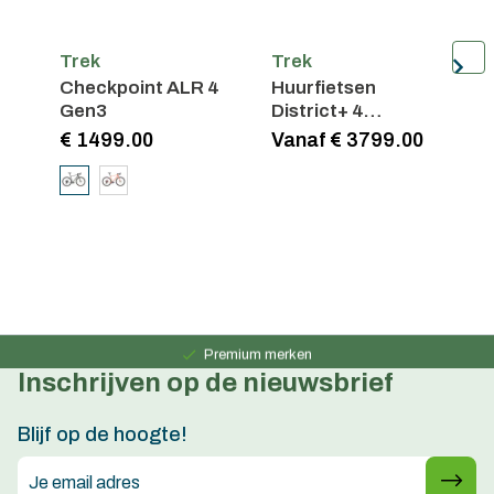
Trek
Trek
T
Checkpoint ALR 4
Huurfietsen
C
Gen3
District+ 4
Lowstep
€ 1499.00
Vanaf € 3799.00
€
Persoonlijk advies
15 jaar ervaring
Premium merken
Inschrijven op de nieuwsbrief
Persoonlijk advies
15 jaar ervaring
Blijf op de hoogte!