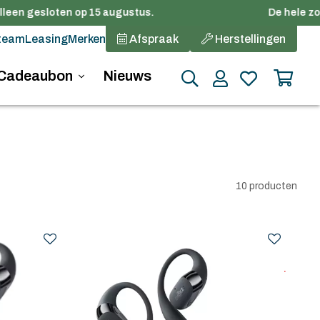
leen gesloten op 15 augustus.
De hele zome
team
Leasing
Merken
Afspraak
Herstellingen
Cadeaubon
Nieuws
10 producten