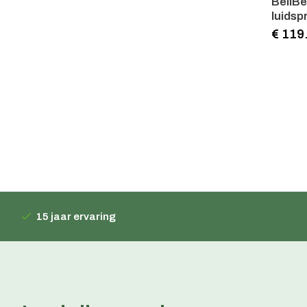
BellBe
luidsp
€ 119
15 jaar ervaring