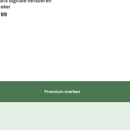
ats digitale fietsbel en
reker
.99
Premium merken