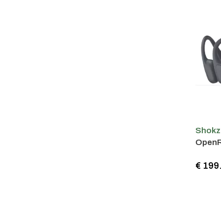
Shokz
OpenR
€ 199