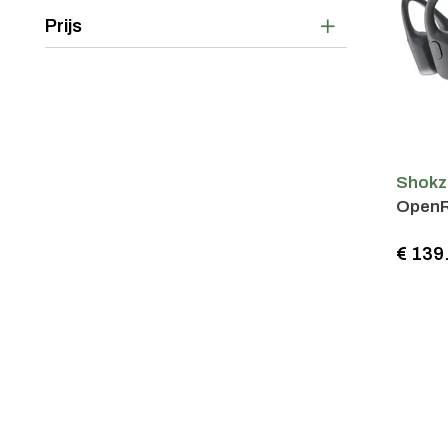
Prijs
Shokz
OpenR
€ 139