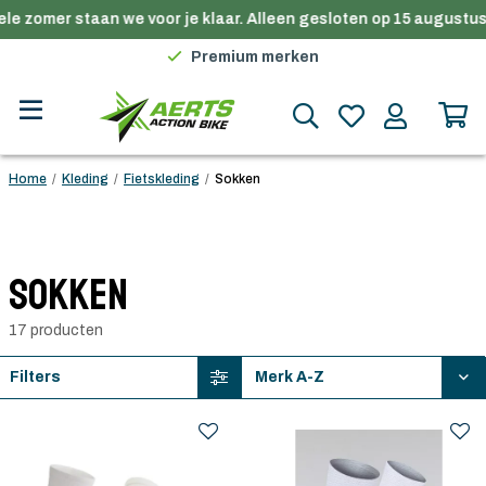
e zomer staan we voor je klaar. Alleen gesloten op 15 augustus.
Gratis verzending in België vanaf €100
Premium merken
Persoonlijk advies
Gratis verzending in België vanaf €100
Home
/
Kleding
/
Fietskleding
/
Sokken
Sokken
17 producten
Filters