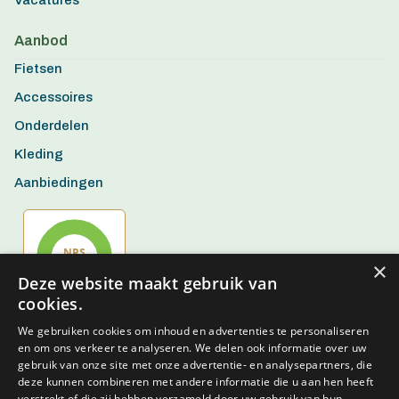
Vacatures
Aanbod
Fietsen
Accessoires
Onderdelen
Kleding
Aanbiedingen
×
Deze website maakt gebruik van
cookies.
We gebruiken cookies om inhoud en advertenties te personaliseren
en om ons verkeer te analyseren. We delen ook informatie over uw
gebruik van onze site met onze advertentie- en analysepartners, die
deze kunnen combineren met andere informatie die u aan hen heeft
verstrekt of die zij hebben verzameld door uw gebruik van hun