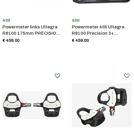
4IIII
4IIII
Powermeter links Ultegra
Powermeter 4IIII Ultegra
R8100 175mm PRECISION
R8100 Precision 3+
3+
172,5mm links
€ 459.00
€ 459.00