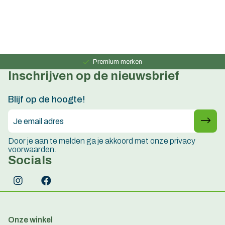
Persoonlijk advies
15 jaar ervaring
Premium merken
Inschrijven op de nieuwsbrief
Persoonlijk advies
15 jaar ervaring
Blijf op de hoogte!
Door je aan te melden ga je akkoord met onze privacy
voorwaarden.
Socials
Onze winkel