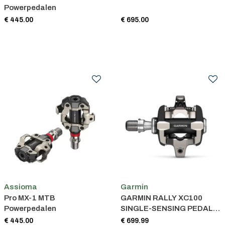
Powerpedalen
€ 445.00
€ 695.00
Assioma
Garmin
Pro MX-1 MTB
GARMIN RALLY XC100
Powerpedalen
SINGLE-SENSING PEDAL
POWER METER
€ 445.00
€ 699.99