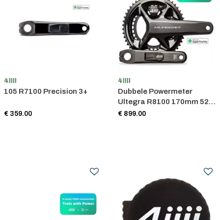
4IIII
4IIII
105 R7100 Precision 3+
Dubbele Powermeter
Ultegra R8100 170mm 52-
36T P3+ PRO
€ 359.00
€ 899.00