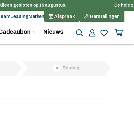
Alleen gesloten op 15 augustus.
De hele zo
team
Leasing
Merken
Afspraak
Herstellingen
Cadeaubon
Nieuws
4
Betaling