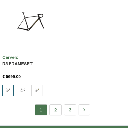
Cervélo
R5 FRAMESET
€ 5699.00
1
2
3
Persoonlijk advies
15 jaar ervaring