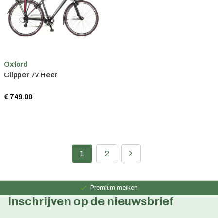
Oxford
Clipper 7v Heer
€ 749.00
1
2
Persoonlijk advies
15 jaar ervaring
Premium merken
Inschrijven op de nieuwsbrief
Persoonlijk advies
15 jaar ervaring