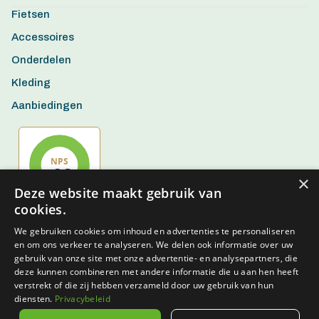
Fietsen
Accessoires
Onderdelen
Kleding
Aanbiedingen
×
Deze website maakt gebruik van
cookies.
We gebruiken cookies om inhoud en advertenties te personaliseren
en om ons verkeer te analyseren. We delen ook informatie over uw
gebruik van onze site met onze advertentie- en analysepartners, die
deze kunnen combineren met andere informatie die u aan hen heeft
verstrekt of die zij hebben verzameld door uw gebruik van hun
diensten.
Privacybeleid
Algemene voorwaarden
Privacy policy
Disclaimer