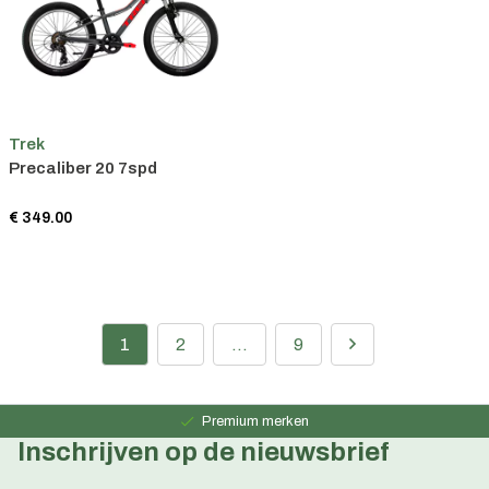
Trek
Precaliber 20 7spd
€ 349.00
1
2
...
9
Persoonlijk advies
15 jaar ervaring
Premium merken
Inschrijven op de nieuwsbrief
Persoonlijk advies
15 jaar ervaring