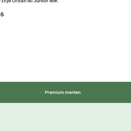
zitje Urban Iki Junior MIK
95
Premium merken