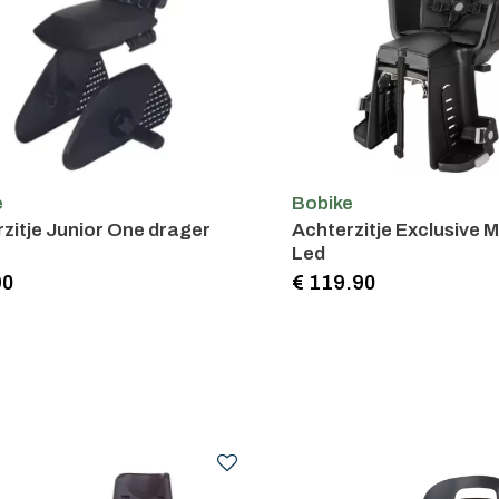
e
Bobike
zitje Junior One drager
Achterzitje Exclusive M
Led
90
€ 119.90