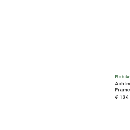
Bobik
Achter
Fram
€ 134