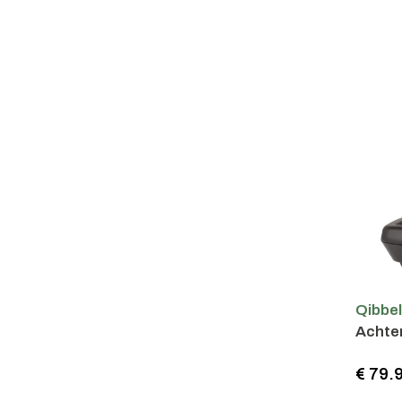
Qibbe
Achter
€ 79.