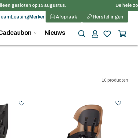
leen gesloten op 15 augustus.
De hele zome
team
Leasing
Merken
Afspraak
Herstellingen
Cadeaubon
Nieuws
10 producten