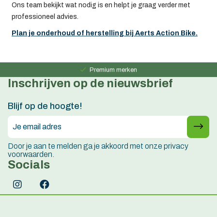
Ons team bekijkt wat nodig is en helpt je graag verder met
professioneel advies.
Plan je onderhoud of herstelling bij Aerts Action Bike.
Persoonlijk advies
15 jaar ervaring
Premium merken
Inschrijven op de nieuwsbrief
Persoonlijk advies
15 jaar ervaring
Blijf op de hoogte!
Door je aan te melden ga je akkoord met onze privacy
voorwaarden.
Socials