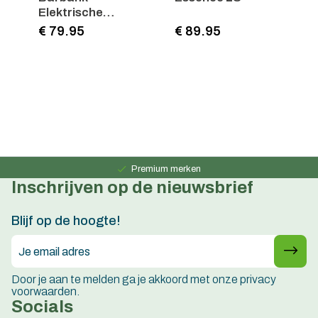
Elektrische
fietsmpomp
€ 79.95
€ 89.95
€
Persoonlijk advies
15 jaar ervaring
Premium merken
Inschrijven op de nieuwsbrief
Persoonlijk advies
15 jaar ervaring
Blijf op de hoogte!
Door je aan te melden ga je akkoord met onze privacy
voorwaarden.
Socials