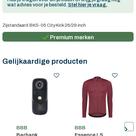
wat advies voor je besteld.
Stel hier je vraag.
Persoonlijk advies
Zijstandaard BKS-05 CityKick 26/29 inch
Gratis verzending in België vanaf €100
Premium merken
Persoonlijk advies
Gratis verzending in België vanaf €100
Gelijkaardige producten
BBB
BBB
Barbank
Essence LS
K