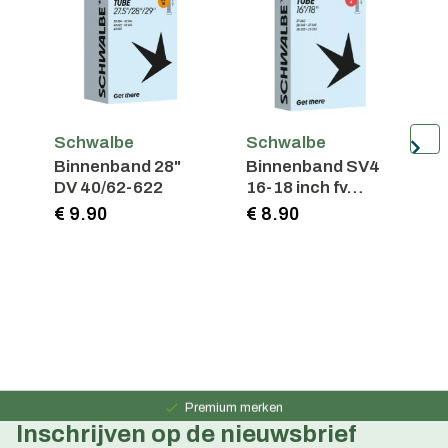
Schwalbe
Schwalbe
S
Binnenband 28"
Binnenband SV4
B
DV 40/62-622
16-18 inch fv
S
40mm
S
€ 9.90
€ 8.90
€
Persoonlijk advies
15 jaar ervaring
Premium merken
Inschrijven op de nieuwsbrief
Persoonlijk advies